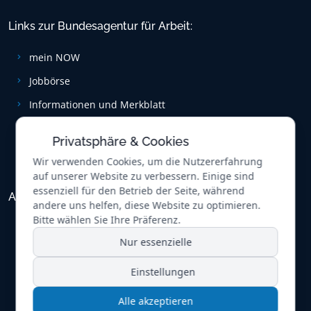
Links zur Bundesagentur für Arbeit:
mein NOW
Jobbörse
Informationen und Merkblatt
Förderung der beruflichen­­ Weiterbildung und
Umschulung
Privatsphäre & Cookies
Wir verwenden Cookies, um die Nutzererfahrung
auf unserer Website zu verbessern. Einige sind
essenziell für den Betrieb der Seite, während
Allgemein (educatus GmbH)
andere uns helfen, diese Website zu optimieren.
Bitte wählen Sie Ihre Präferenz.
Zertifikate
Nur essenzielle
Partner
Einstellungen
Schulungsräume
Jobs
Alle akzeptieren